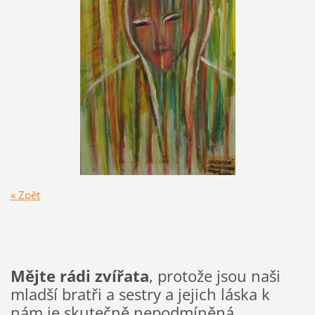
« Zpět
Mějte rádi zvířata
, protože jsou naši
mladší bratři a sestry a jejich láska k
nám je skutečně nepodmíněná.