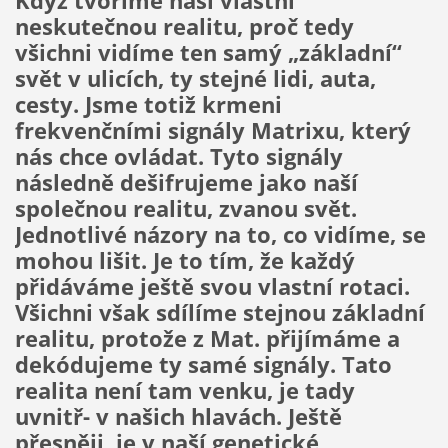
Když tvoříme naší vlastní
neskutečnou realitu, proč tedy
všichni vidíme ten samý „základní“
svět v ulicích, ty stejné lidi, auta,
cesty. Jsme totiž krmeni
frekvenčními signály Matrixu, který
nás chce ovládat. Tyto signály
následně dešifrujeme jako naší
společnou realitu, zvanou svět.
Jednotlivé názory na to, co vidíme, se
mohou lišit. Je to tím, že každý
přidáváme ještě svou vlastní rotaci.
Všichni však sdílíme stejnou základní
realitu, protože z Mat. přijímáme a
dekódujeme ty samé signály. Tato
realita není tam venku, je tady
uvnitř- v našich hlavách. Ještě
přesněji, je v naší genetické