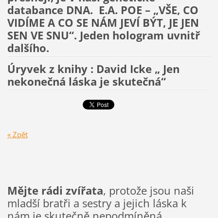
databance DNA. E.A. POE – „VŠE, CO
VIDÍME A CO SE NÁM JEVÍ BÝT, JE JEN
SEN VE SNU“. Jeden hologram uvnitř
dalšího.
Úryvek z knihy : David Icke „ Jen
nekonečná láska je skutečná“
« Zpět
Mějte rádi zvířata
, protože jsou naši
mladší bratři a sestry a jejich láska k
nám je skutečně nepodmíněná.