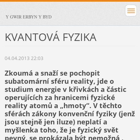
Y GWIR ERBYN Y BYD
KVANTOVÁ FYZIKA
04.04.2013 22:03
Zkoumá a snaží se pochopit
subatomární sféru reality, jde o
studium energie v křivkách a částic
operujících za hranicemi fyzické
reality atomů a „hmoty“. V těchto
sférách zákony konvenční fyziky (jenž
jsou stejně jen iluze) neplatí a
myšlenka toho, že je fyzický svět
pevný, se prokázala být nemožná .