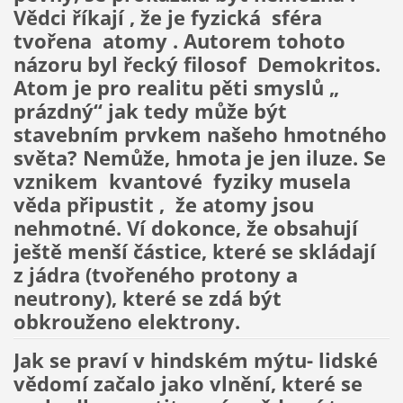
Vědci říkají , že je fyzická sféra
tvořena atomy . Autorem tohoto
názoru byl řecký filosof Demokritos.
Atom je pro realitu pěti smyslů „
prázdný“ jak tedy může být
stavebním prvkem našeho hmotného
světa? Nemůže, hmota je jen iluze. Se
vznikem kvantové fyziky musela
věda připustit , že atomy jsou
nehmotné. Ví dokonce, že obsahují
ještě menší částice, které se skládají
z jádra (tvořeného protony a
neutrony), které se zdá být
obkrouženo elektrony.
Jak se praví v hindském mýtu- lidské
vědomí začalo jako vlnění, které se