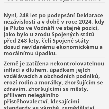
Nyní, 248 let po podepsání Deklarace
nezávislosti a v době v roce 2024, kdy
je Pluto ve Vodnáři ve stejné pozici,
jako bylo u zrodu Spojených států
před 248 lety, čelí Spojené státy
dosud nevídanému ekonomickému a
morálnímu úpadku.
Země je zatížena nekontrolovatelnou
inflací a dluhem, úpadkem jejích
vzdělávacích a obchodních podniků,
erozí rodin a morálky, zhoršujícím se
zdravím, zhoršujícími se městy,
přílivem nelegálního
přistěhovalectví, klesajícími
standardy ve výrobě, zemědělství,