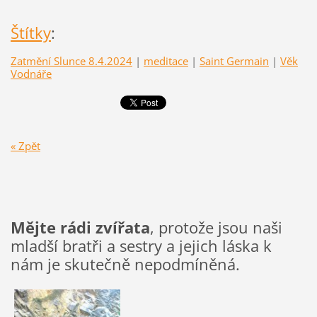
Štítky
:
Zatmění Slunce 8.4.2024
|
meditace
|
Saint Germain
|
Věk
Vodnáře
« Zpět
Mějte rádi zvířata
, protože jsou naši
mladší bratři a sestry a jejich láska k
nám je skutečně nepodmíněná.