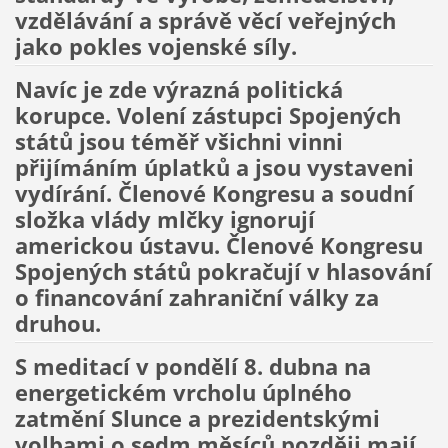
vzdělávání a správě věcí veřejných
jako pokles vojenské síly.
Navíc je zde výrazná politická
korupce. Volení zástupci Spojených
států jsou téměř všichni vinni
přijímáním úplatků a jsou vystaveni
vydírání. Členové Kongresu a soudní
složka vlády mlčky ignorují
americkou ústavu. Členové Kongresu
Spojených států pokračují v hlasování
o financování zahraniční války za
druhou.
S meditací v pondělí 8. dubna na
energetickém vrcholu úplného
zatmění Slunce a prezidentskými
volbami o sedm měsíců později mají