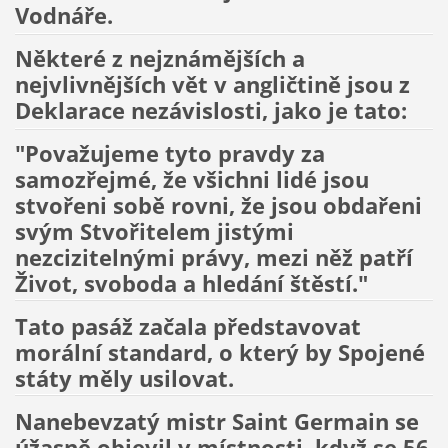
Vodnáře.
Některé z nejznámějších a
nejvlivnějších vět v angličtině jsou z
Deklarace nezávislosti, jako je tato:
"Považujeme tyto pravdy za
samozřejmé, že všichni lidé jsou
stvořeni sobě rovni, že jsou obdařeni
svým Stvořitelem jistými
nezcizitelnými právy, mezi něž patří
Život, svoboda a hledání štěstí."
Tato pasáž začala představovat
morální standard, o který by Spojené
státy měly usilovat.
Nanebevzatý mistr Saint Germain se
úžasně objevil v místnosti, když se 56