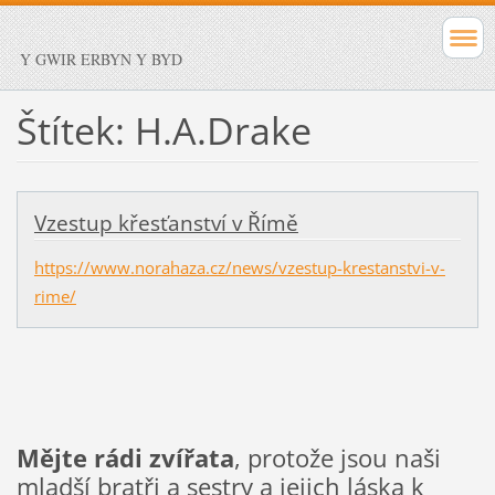
Y GWIR ERBYN Y BYD
Štítek: H.A.Drake
Vzestup křesťanství v Římě
https://www.norahaza.cz/news/vzestup-krestanstvi-v-
rime/
Mějte rádi zvířata
, protože jsou naši
mladší bratři a sestry a jejich láska k