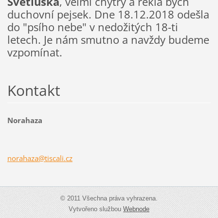
Světluška
, velmi chytrý a řekla bych
duchovní pejsek. Dne 18.12.2018 odešla
do "psího nebe" v nedožitých 18-ti
letech. Je nám smutno a navždy budeme
vzpomínat.
Kontakt
Norahaza
norahaza
@tiscali
.cz
© 2011 Všechna práva vyhrazena.
Vytvořeno službou
Webnode