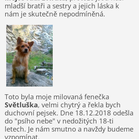
mladší bratři a sestry a jejich láska k
nám je skutečně nepodmíněná.
Toto byla moje milovaná fenečka
Světluška
, velmi chytrý a řekla bych
duchovní pejsek. Dne 18.12.2018 odešla
do "psího nebe" v nedožitých 18-ti
letech. Je nám smutno a navždy budeme
vzpomínat.