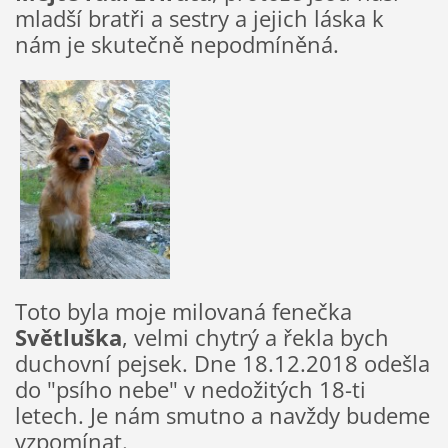
mladší bratři a sestry a jejich láska k
nám je skutečně nepodmíněná.
Toto byla moje milovaná fenečka
Světluška
, velmi chytrý a řekla bych
duchovní pejsek. Dne 18.12.2018 odešla
do "psího nebe" v nedožitých 18-ti
letech. Je nám smutno a navždy budeme
vzpomínat.