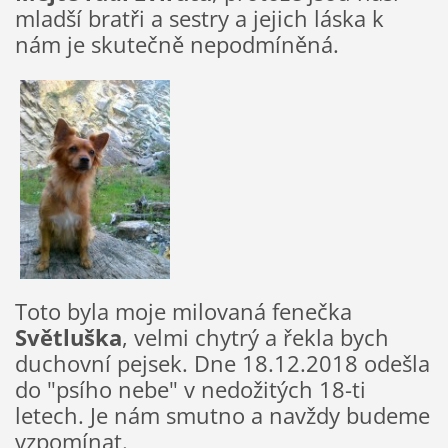
mladší bratři a sestry a jejich láska k
nám je skutečně nepodmíněná.
Toto byla moje milovaná fenečka
Světluška
, velmi chytrý a řekla bych
duchovní pejsek. Dne 18.12.2018 odešla
do "psího nebe" v nedožitých 18-ti
letech. Je nám smutno a navždy budeme
vzpomínat.