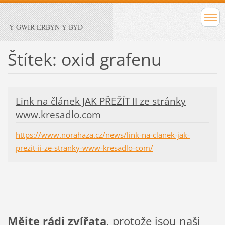
Y GWIR ERBYN Y BYD
Štítek: oxid grafenu
Link na článek JAK PŘEŽÍT II ze stránky
www.kresadlo.com
https://www.norahaza.cz/news/link-na-clanek-jak-
prezit-ii-ze-stranky-www-kresadlo-com/
Mějte rádi zvířata
, protože jsou naši