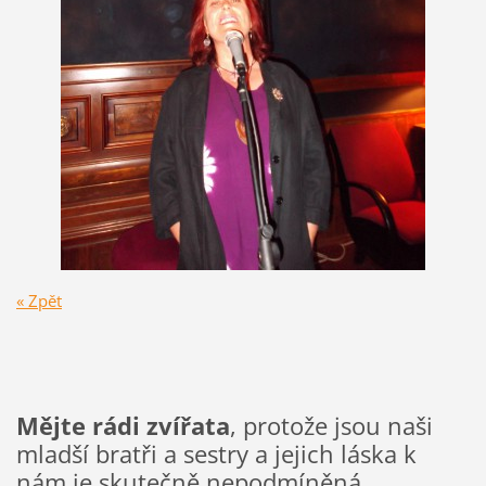
« Zpět
Mějte rádi zvířata
, protože jsou naši
mladší bratři a sestry a jejich láska k
nám je skutečně nepodmíněná.