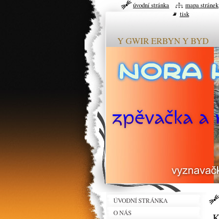
úvodní stránka
mapa stránek
tisk
Y GWIR ERBYN Y BYD
ÚVODNÍ STRÁNKA
O NÁS
K