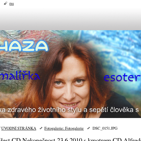
rss
ÚVODNÍ STRÁNKA
Fotogalerie: Fotogalerie
DSC_0151.JPG
řest CD Nekonečnost 23.6.2010 s kmotrem CD Alfre