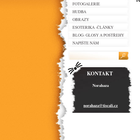
FOTOGALERIE
HUDBA
OBRAZY
ESOTERIKA -ČLÁNKY
BLOG- GLOSY A POSTŘEHY
NAPIŠTE NÁM
KONTAKT
Norahaza
norahaza
@tiscali
.cz