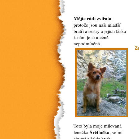
Mějte rádi zvířata
,
protože jsou naši mladší
bratři a sestry a jejich láska
k nám je skutečně
nepodmíněná.
Zp
Toto byla moje milovaná
Světluška
fenečka
, velmi
chytrý a řekla bych