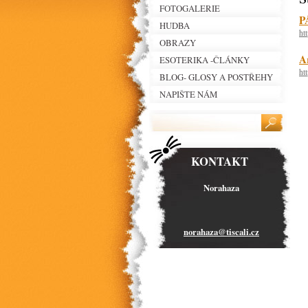
FOTOGALERIE
P
HUDBA
ht
OBRAZY
A
ESOTERIKA -ČLÁNKY
ht
BLOG- GLOSY A POSTŘEHY
NAPIŠTE NÁM
KONTAKT
Norahaza
norahaza
@tiscali
.cz