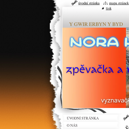
úvodní stránka
mapa stránek
tisk
Y GWIR ERBYN Y BYD
ÚVODNÍ STRÁNKA
O NÁS
Š