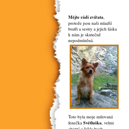
Mějte rádi zvířata
,
protože jsou naši mladší
bratři a sestry a jejich láska
k nám je skutečně
nepodmíněná.
Toto byla moje milovaná
Světluška
fenečka
, velmi
chytrý a řekla bych