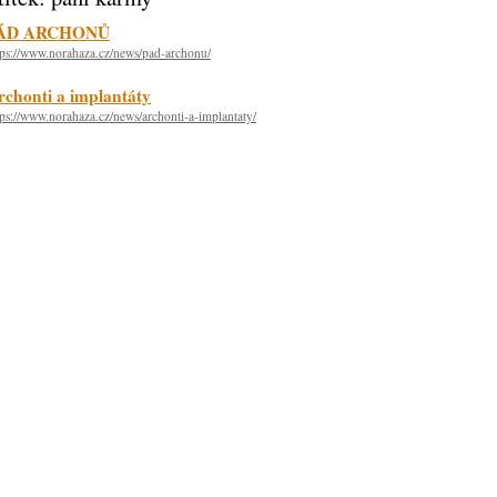
ÁD ARCHONŮ
tps://www.norahaza.cz/news/pad-archonu/
rchonti a implantáty
tps://www.norahaza.cz/news/archonti-a-implantaty/