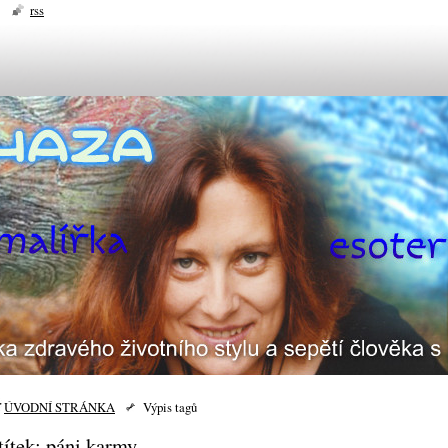
rss
ÚVODNÍ STRÁNKA
Výpis tagů
títek: páni karmy