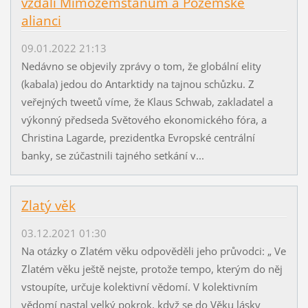
vzdali Mimozemšťanům a Pozemské
alianci
09.01.2022 21:13
Nedávno se objevily zprávy o tom, že globální elity
(kabala) jedou do Antarktidy na tajnou schůzku. Z
veřejných tweetů víme, že Klaus Schwab, zakladatel a
výkonný předseda Světového ekonomického fóra, a
Christina Lagarde, prezidentka Evropské centrální
banky, se zúčastnili tajného setkání v...
Zlatý věk
03.12.2021 01:30
Na otázky o Zlatém věku odpověděli jeho průvodci: „ Ve
Zlatém věku ještě nejste, protože tempo, kterým do něj
vstoupíte, určuje kolektivní vědomí. V kolektivním
vědomí nastal velký pokrok, když se do Věku lásky