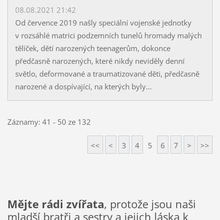
08.08.2021 21:42
Od července 2019 našly speciální vojenské jednotky
v rozsáhlé matrici podzemních tunelů hromady malých
tělíček, dětí narozených teenagerům, dokonce
předčasně narozených, které nikdy neviděly denní
světlo, deformované a traumatizované děti, předčasně
narozené a dospívající, na kterých byly...
Záznamy: 41 - 50 ze 132
<<
<
3
4
5
6
7
>
>>
Mějte rádi zvířata
, protože jsou naši
mladší bratři a sestry a jejich láska k