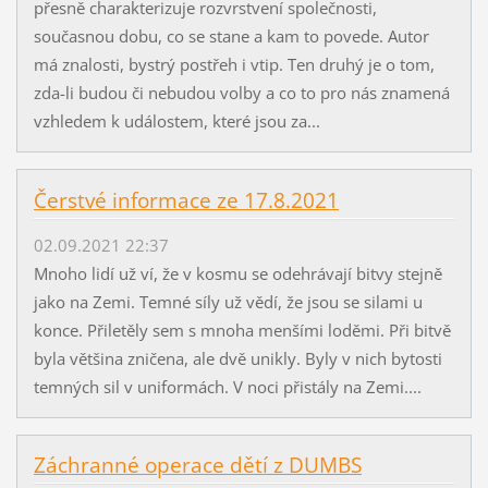
přesně charakterizuje rozvrstvení společnosti,
současnou dobu, co se stane a kam to povede. Autor
má znalosti, bystrý postřeh i vtip. Ten druhý je o tom,
zda-li budou či nebudou volby a co to pro nás znamená
vzhledem k událostem, které jsou za...
Čerstvé informace ze 17.8.2021
02.09.2021 22:37
Mnoho lidí už ví, že v kosmu se odehrávají bitvy stejně
jako na Zemi. Temné síly už vědí, že jsou se silami u
konce. Přiletěly sem s mnoha menšími loděmi. Při bitvě
byla většina zničena, ale dvě unikly. Byly v nich bytosti
temných sil v uniformách. V noci přistály na Zemi....
Záchranné operace dětí z DUMBS