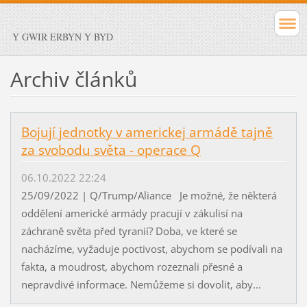
Y GWIR ERBYN Y BYD
Archiv článků
Bojují jednotky v americkej armádě tajně
za svobodu světa - operace Q
06.10.2022 22:24
25/09/2022 | Q/Trump/Aliance Je možné, že některá
oddělení americké armády pracují v zákulisí na
záchraně světa před tyranií? Doba, ve které se
nacházíme, vyžaduje poctivost, abychom se podívali na
fakta, a moudrost, abychom rozeznali přesné a
nepravdivé informace. Nemůžeme si dovolit, aby...